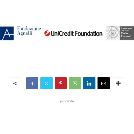
pubblicità