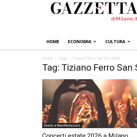
GazzettadiMilano.it
HOME
ECONOMIA
CULTURA
Home
Tags
Tiziano Ferro San Siro 2026
Tag: Tiziano Ferro San 
Eventi e Manifestazioni
Concerti estate 2026 a Milano