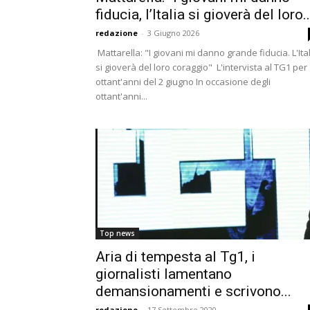
fiducia, l’Italia si gioverà del loro..
redazione
-
3 Giugno 2026
Mattarella: "I giovani mi danno grande fiducia. L'Ita
si gioverà del loro coraggio" L'intervista al TG1 per 
ottant'anni del 2 giugno In occasione degli
ottant'anni...
Top news
Aria di tempesta al Tg1, i
giornalisti lamentano
demansionamenti e scrivono...
redazione
-
17 Settembre 2020