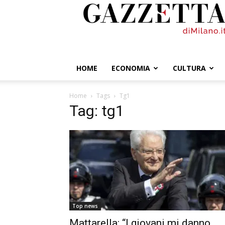
GazzettadiMilano.it
HOME
ECONOMIA
CULTURA
Home
Tags
Tg1
Tag: tg1
Top news
Mattarella: “I giovani mi danno