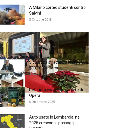
A Milano corteo studenti contro
Salvini
5 Ottobre 2018
Congresso Nazionale HOPE alla
Masseria Ciuria
5 Dicembre 2025
Sicurezza stradale, da Regione
500.000 ai Comuni
4 Novembre 2025
Detenuto evade dal carcere di
Opera
8 Dicembre 2025
Auto usate in Lombardia: nel
2025 crescono i passaggi