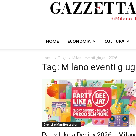
GazzettadiMilano.it
HOME
ECONOMIA
CULTURA
Home
Tags
Milano eventi giugno 2026
Tag: Milano eventi giu
Eventi e Manifestazioni
Party Like a Deejay 2026 a Milan