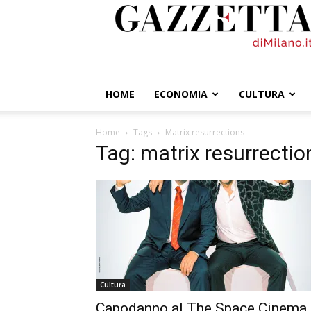
GazzettadiMilano.it
HOME
ECONOMIA
CULTURA
Home
Tags
Matrix resurrections
Tag: matrix resurrectio
Cultura
Capodanno al The Space Cinema,