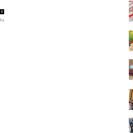
0
lla