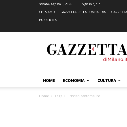
sabato, Agosto 8, 2026
Sign in / Join
CHI SIAMO
GAZZETTA DELLA LOMBARDIA
GAZZETTA
PUBBLICITA’
GazzettadiMilano.it
HOME
ECONOMIA
CULTURA
Home
Tags
Cristian santomauro