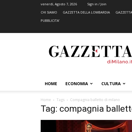
venerdì, Agosto 7, 2026
Sign in / Join
CHI SIAMO
GAZZETTA DELLA LOMBARDIA
GAZZETTA
PUBBLICITA’
GazzettadiMilano.it
HOME
ECONOMIA
CULTURA
Home
Tags
Compagnia balletto di milano
Tag: compagnia ballett