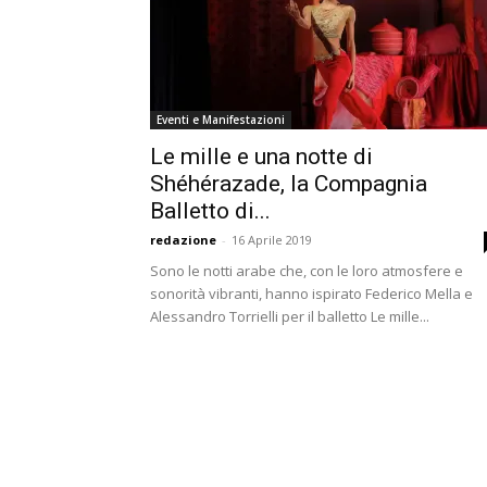
Eventi e Manifestazioni
Le mille e una notte di
Shéhérazade, la Compagnia
Balletto di...
redazione
-
16 Aprile 2019
Sono le notti arabe che, con le loro atmosfere e
sonorità vibranti, hanno ispirato Federico Mella e
Alessandro Torrielli per il balletto Le mille...