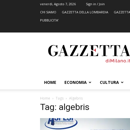
venerdì, Agosto 7, 2026
Sign in / Join
CHI SIAMO
GAZZETTA DELLA LOMBARDIA
GAZZETTA
PUBBLICITA’
GazzettadiMilano.it
HOME
ECONOMIA
CULTURA
Home
Tags
Algebris
Tag: algebris