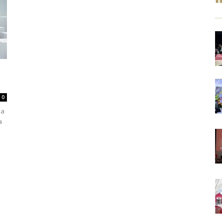
0
na
a