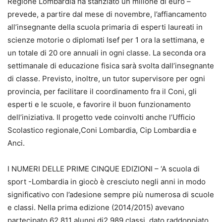
Regione Lombardia ha stanziato un milione di euro –
prevede, a partire dal mese di novembre, l’affiancamento
all’insegnante della scuola primaria di esperti laureati in
scienze motorie o diplomati Isef per 1 ora la settimana, e
un totale di 20 ore annuali in ogni classe. La seconda ora
settimanale di educazione fisica sarà svolta dall’insegnante
di classe. Previsto, inoltre, un tutor supervisore per ogni
provincia, per facilitare il coordinamento fra il Coni, gli
esperti e le scuole, e favorire il buon funzionamento
dell’iniziativa. Il progetto vede coinvolti anche l’Ufficio
Scolastico regionale,Coni Lombardia, Cip Lombardia e
Anci.
I NUMERI DELLE PRIME CINQUE EDIZIONI – ‘A scuola di
sport -Lombardia in giocò è cresciuto negli anni in modo
significativo con l’adesione sempre più numerosa di scuole
e classi. Nella prima edizione (2014/2015) avevano
partecipato 62.811 alunni di2.989 classi, dato raddoppiato