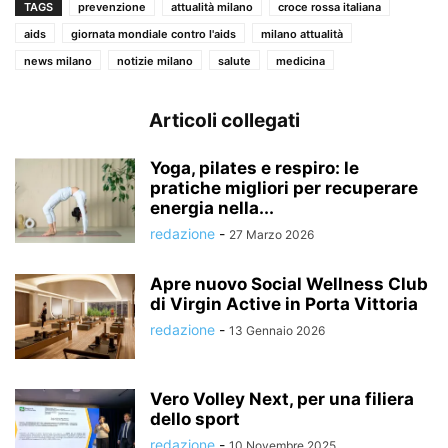
TAGS
prevenzione
attualità milano
croce rossa italiana
aids
giornata mondiale contro l'aids
milano attualità
news milano
notizie milano
salute
medicina
Articoli collegati
Yoga, pilates e respiro: le
pratiche migliori per recuperare
energia nella...
redazione
-
27 Marzo 2026
Apre nuovo Social Wellness Club
di Virgin Active in Porta Vittoria
redazione
-
13 Gennaio 2026
Vero Volley Next, per una filiera
dello sport
redazione
-
10 Novembre 2025