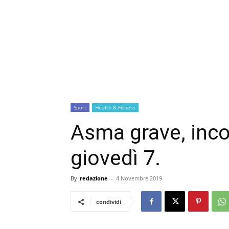
Sport
Health & Fitness
Asma grave, incon
giovedì 7.
By
redazione
-
4 Novembre 2019
condividi