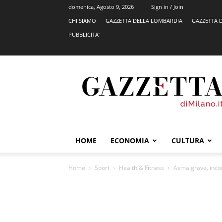
domenica, Agosto 9, 2026
Sign in / Join
CHI SIAMO
GAZZETTA DELLA LOMBARDIA
GAZZETTA 
PUBBLICITA’
GazzettadiMilano.it
HOME
ECONOMIA
CULTURA
Home
Sport
Health & Fitness
Asma grave, incont