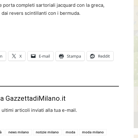
e porta completi sartoriali jacquard con la greca,
 dai revers scintillanti con i bermuda.
In
X
E-mail
Stampa
Reddit
da GazzettadiMilano.it
ltimi articoli inviati alla tua e-mail.
à
news milano
notizie milano
moda
moda milano