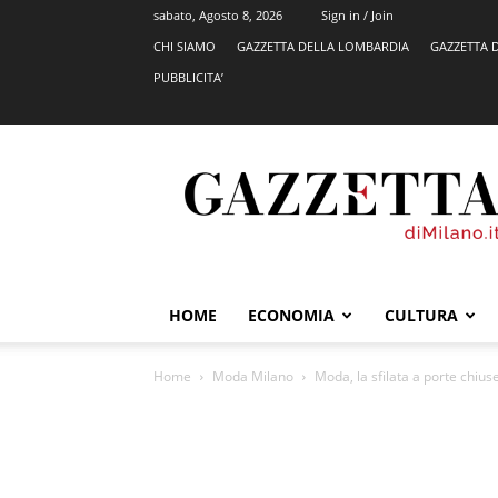
sabato, Agosto 8, 2026
Sign in / Join
CHI SIAMO
GAZZETTA DELLA LOMBARDIA
GAZZETTA 
PUBBLICITA’
GazzettadiMilano.it
HOME
ECONOMIA
CULTURA
Home
Moda Milano
Moda, la sfilata a porte chius