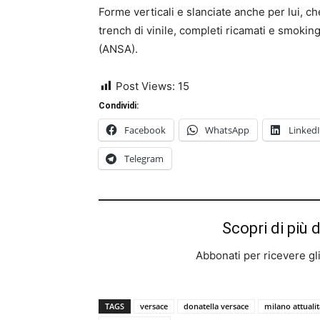
Forme verticali e slanciate anche per lui, ch
trench di vinile, completi ricamati e smoking
(ANSA).
Post Views:
15
Condividi:
Facebook
WhatsApp
Linked
Telegram
Scopri di più 
Abbonati per ricevere gli u
TAGS
versace
donatella versace
milano attualit