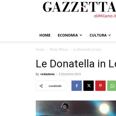
GazzettadiMilano.it
HOME
ECONOMIA
CULTURA
Home
Moda Milano
Le Donatella in Lois.
Le Donatella in L
By
redazione
-
5 Dicembre 2019
condividi