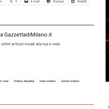
In
X
E-mail
Stampa
Reddit
da GazzettadiMilano.it
ltimi articoli inviati alla tua e-mail.
her now
milano attualità
news milano
notizie milano