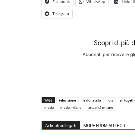
Facebook
WhatsApp
Linked
Telegram
Scopri di più 
Abbonati per ricevere gli u
TAGS
televisione
le donatella
lois
all toget
moda
moda milano
attualità milano
Articoli collegati
MORE FROM AUTHOR