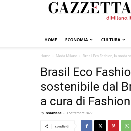
GazzettadiMilano.it
HOME
ECONOMIA
CULTURA
Home
Moda Milano
Brasil Eco Fashion, la moda sos
Brasil Eco Fashi
sostenibile dal B
a cura di Fashion
By
redazione
-
1 Settembre 2022
condividi