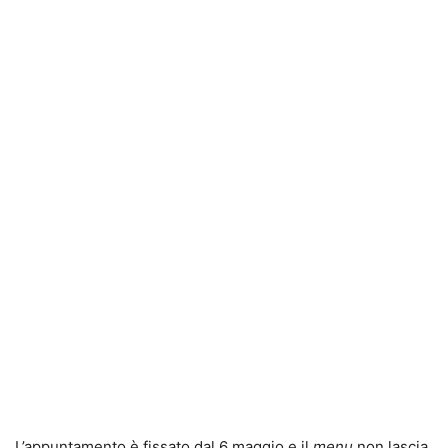
L’appuntamento è fissato dal 6 maggio e il
menu
non lascia