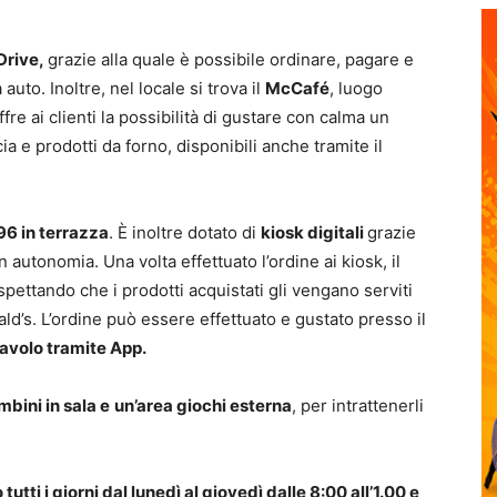
rive,
grazie alla quale è possibile ordinare, pagare e
uto. Inoltre, nel locale si trova il
McCafé
, luogo
re ai clienti la possibilità di gustare con calma un
ia e prodotti da forno, disponibili anche tramite il
 96 in terrazza
. È inoltre dotato di
kiosk digitali
grazie
autonomia. Una volta effettuato l’ordine ai kiosk, il
ettando che i prodotti acquistati gli vengano serviti
d’s. L’ordine può essere effettuato e gustato presso il
tavolo tramite App.
bini in sala e
un’area giochi esterna
, per intrattenerli
 tutti i giorni dal lunedì al giovedì dalle 8:00 all’1.00 e