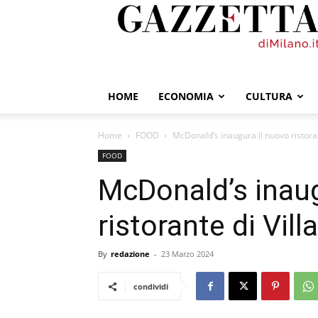
GazzettadiMilano.it
HOME
ECONOMIA
CULTURA
Home
FOOD
McDonald’s inaugura il nuovo ristoran
FOOD
McDonald’s inaug
ristorante di Vill
By
redazione
-
23 Marzo 2024
condividi