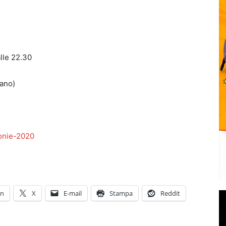
lle 22.30
lano)
onie-2020
In
X
E-mail
Stampa
Reddit