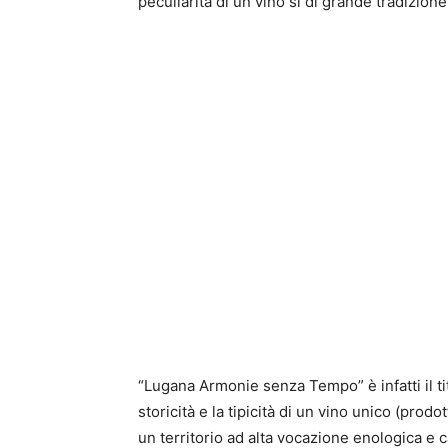
peculiarità di un vino sì di grande tradizi
“Lugana Armonie senza Tempo” è infatti il tit
storicità e la tipicità di un vino unico (prod
un territorio ad alta vocazione enologica e 