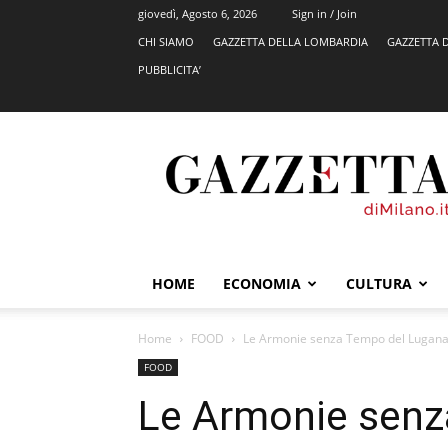
giovedì, Agosto 6, 2026
Sign in / Join
CHI SIAMO
GAZZETTA DELLA LOMBARDIA
GAZZETTA 
PUBBLICITA’
GazzettadiMilano.it
HOME
ECONOMIA
CULTURA
Home
FOOD
Le Armonie senza Tempo del Lugana
FOOD
Le Armonie senz