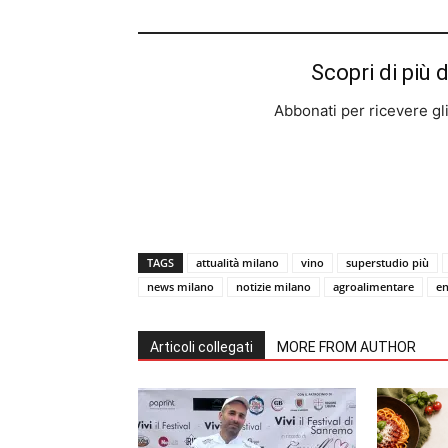
Scopri di più 
Abbonati per ricevere gli u
TAGS
attualità milano
vino
superstudio più
news milano
notizie milano
agroalimentare
e
Articoli collegati
MORE FROM AUTHOR