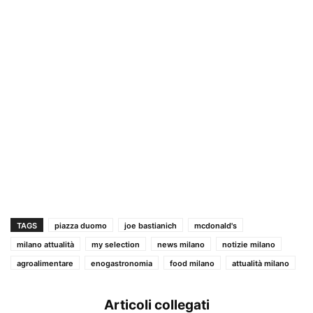
TAGS
piazza duomo
joe bastianich
mcdonald's
milano attualità
my selection
news milano
notizie milano
agroalimentare
enogastronomia
food milano
attualità milano
Articoli collegati