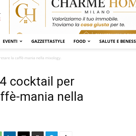
EVENTI
GAZZETTASTYLE
FOOD
SALUTE E BENES
pretare la caffè-mania nella mixology.
 4 cocktail per
affè-mania nella