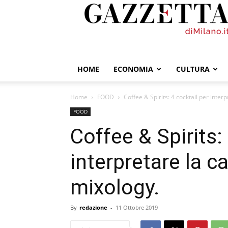
GazzettadiMilano.it
HOME
ECONOMIA
CULTURA
Home
FOOD
Coffee & Spirits: 4 cocktail per inter
FOOD
Coffee & Spirits:
interpretare la c
mixology.
By
redazione
-
11 Ottobre 2019