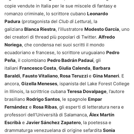
copie vendute in Italia per le sue miscele di fantasy e
romanzo criminale, lo scrittore cubano
Leonardo
Padura
(protagonista del
Club di Lettura
), la
galiziana
Blanca Riestra
, l’illustratore
Modesto García
, uno
dei creatori di thread più popolari di Twitter.
Alfredo
Noriega
, che condensa nei suoi scritti il mondo
ecuadoriano e francese, lo scrittore uruguaiano
Pedro
Peña
, il colombiano
Pedro Badrán Padauí
, gli
italiani
Francesco Costa
,
Giulia Calenda
,
Barbara
Baraldi
,
Fausto Vitaliano
,
Rosa Teruzzi
e
Gina Maneri
. E
ancora,
Gizella Meneses
, ispanista del Lake Forest College
in Illinois, la scrittrice cubana
Teresa Dovalpage
, l’autore
brasiliano
Rodrigo Santos
, le spagnole
Empar
Fernández
e
Rosa Ribas
, gli esperti di letteratura nera e
professori dell’Università di Salamanca,
Álex Martín
Escribà
e
Javier Sánchez Zapatero
, la poetessa e
drammaturga venezuelana di origine sefardita
Sonia