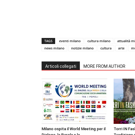
TAGS
eventi milano
cultura milano
attualità m
news milano
notizie milano
cultura
arte
mu
Articoli collegati
MORE FROM AUTHOR
Milano ospita il World Meeting per il
Torri IN Fa
Dialogo, la Parola e la
Tradizione e