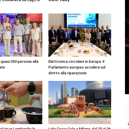
quasi 350 persone alla
Elettronica circolare in Europa: il
ate
Parlamento europeo accelera sul
diritto alla riparazione
l via in Lombardia le
Lido Coca-Cola a Milano: dal 23 al 26