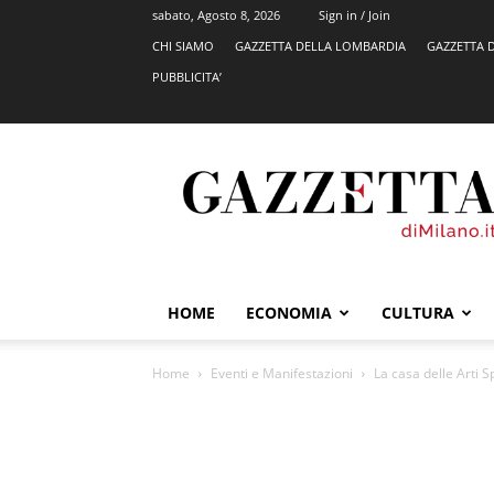
sabato, Agosto 8, 2026
Sign in / Join
CHI SIAMO
GAZZETTA DELLA LOMBARDIA
GAZZETTA 
PUBBLICITA’
GazzettadiMilano.it
HOME
ECONOMIA
CULTURA
Home
Eventi e Manifestazioni
La casa delle Arti Sp