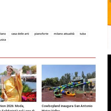
ilano
casa delle arti
pianoforte
milano attualità
tuba
sica
shion 2026: Moda,
Cowboyland inaugura San Antonio
 Solidarietà sul Lago di
Water Valley