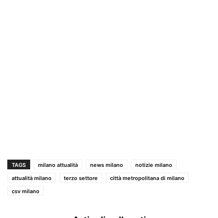
TAGS
milano attualità
news milano
notizie milano
attualità milano
terzo settore
città metropolitana di milano
csv milano