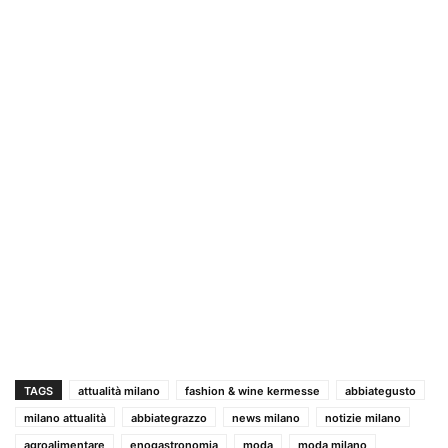
TAGS
attualità milano
fashion & wine kermesse
abbiategusto
milano attualità
abbiategrazzo
news milano
notizie milano
agroalimentare
enogastronomia
moda
moda milano