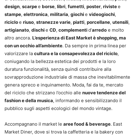
design
,
scarpe
e
borse
,
libri
,
fumetti
,
poster
,
riviste
e
stampe
,
elettronica
,
militaria
,
giochi
e
videogiochi
,
riciclo
e
riuso
,
stranezze varie
,
piatti
,
porcellane
,
utensili
,
artigianato
,
dischi
e
CD
,
complementi
d’
arredo
e molto
altro ancora.
L’esperienza di East Market è shopping, ma
con un occhio all’ambiente
. Da sempre in prima linea per
valorizzare la
cultura e la consapevolezza del riciclo
,
coniugando la bellezza estetica dei prodotti e la loro
duratura funzionalità, senza quindi contribuire alla
sovrapproduzione industriale di massa che inevitabilmente
genera spreco e inquinamento. Moda, fai da te, mercato
del riciclo che strizzano l’occhio alle
nuove tendenze del
fashion e della musica
, informando e sensibilizzando il
pubblico sugli aspetti ecologici del mondo vintage.
Accompagnano il market le
aree food & beverage
. East
Market Diner, dove si trova la caffetteria e la bakery con