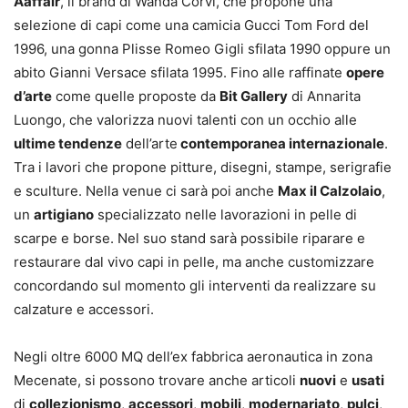
Aaffair
, il brand di Wanda Corvi, che propone una
selezione di capi come una camicia Gucci Tom Ford del
1996, una gonna Plisse Romeo Gigli sfilata 1990 oppure un
abito Gianni Versace sfilata 1995. Fino alle raffinate
opere
d’arte
come quelle proposte da
Bit Gallery
di Annarita
Luongo, che valorizza nuovi talenti con un occhio alle
ultime tendenze
dell’arte
contemporanea internazionale
.
Tra i lavori che propone pitture, disegni, stampe, serigrafie
e sculture. Nella venue ci sarà poi anche
Max il Calzolaio
,
un
artigiano
specializzato nelle lavorazioni in pelle di
scarpe e borse. Nel suo stand sarà possibile riparare e
restaurare dal vivo capi in pelle, ma anche customizzare
concordando sul momento gli interventi da realizzare su
calzature e accessori.
Negli oltre 6000 MQ dell’ex fabbrica aeronautica in zona
Mecenate, si possono trovare anche articoli
nuovi
e
usati
di
collezionismo
,
accessori
,
mobili
,
modernariato
,
pulci
,