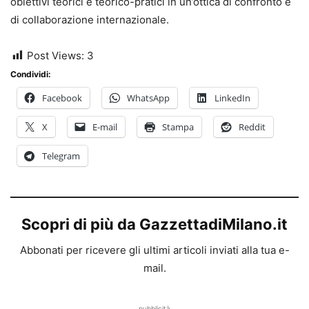
obiettivi teorici e teorico-pratici in un’ottica di confronto e
di collaborazione internazionale.
Post Views:
3
Condividi:
Facebook
WhatsApp
LinkedIn
X
E-mail
Stampa
Reddit
Telegram
Scopri di più da GazzettadiMilano.it
Abbonati per ricevere gli ultimi articoli inviati alla tua e-
mail.
pubblicità