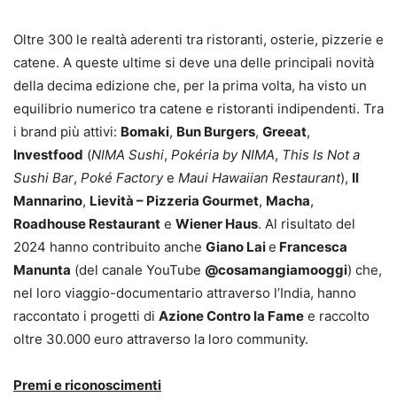
Oltre 300 le realtà aderenti tra ristoranti, osterie, pizzerie e
catene. A queste ultime si deve una delle principali novità
della decima edizione che, per la prima volta, ha visto un
equilibrio numerico tra catene e ristoranti indipendenti. Tra
i brand più attivi:
Bomaki
,
Bun Burgers
,
Greeat
,
Investfood
(
NIMA Sushi
,
Pokéria by NIMA
,
This Is Not a
Sushi Bar
,
Poké Factory
e
Maui Hawaiian Restaurant
),
Il
Mannarino
,
Lievità – Pizzeria Gourmet
,
Macha
,
Roadhouse Restaurant
e
Wiener Haus
. Al risultato del
2024 hanno contribuito anche
Giano Lai
e
Francesca
Manunta
(del canale YouTube
@cosamangiamooggi
) che,
nel loro viaggio-documentario attraverso l’India, hanno
raccontato i progetti di
Azione Contro la Fame
e raccolto
oltre 30.000 euro attraverso la loro community.
Premi e riconoscimenti