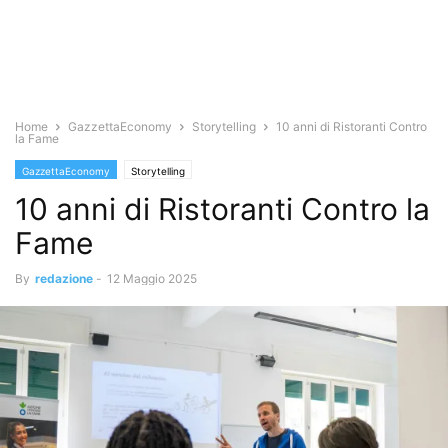
Home
GazzettaEconomy
Storytelling
10 anni di Ristoranti Contro
la Fame
GazzettaEconomy
Storytelling
10 anni di Ristoranti Contro la
Fame
By
redazione
-
12 Maggio 2025