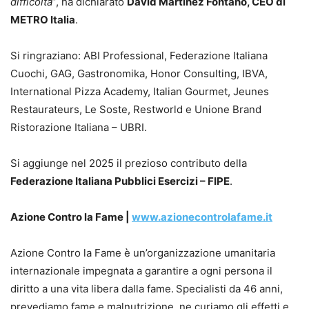
difficoltà
”, ha dichiarato
David Martínez Fontano, CEO di
METRO Italia
.
Si ringraziano: ABI Professional, Federazione Italiana
Cuochi, GAG, Gastronomika, Honor Consulting, IBVA,
International Pizza Academy, Italian Gourmet, Jeunes
Restaurateurs, Le Soste, Restworld e Unione Brand
Ristorazione Italiana – UBRI.
Si aggiunge nel 2025 il prezioso contributo della
Federazione Italiana Pubblici Esercizi – FIPE
.
Azione Contro la Fame |
www.azionecontrolafame.it
Azione Contro la Fame è un’organizzazione umanitaria
internazionale impegnata a garantire a ogni persona il
diritto a una vita libera dalla fame.
Specialisti da 46 anni,
prevediamo fame e malnutrizione, ne curiamo gli effetti e