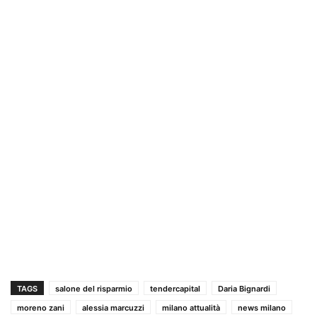
TAGS
salone del risparmio
tendercapital
Daria Bignardi
moreno zani
alessia marcuzzi
milano attualità
news milano