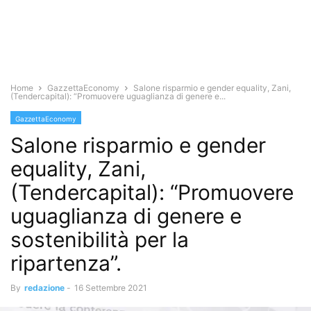
Home
GazzettaEconomy
Salone risparmio e gender equality, Zani,
(Tendercapital): “Promuovere uguaglianza di genere e...
GazzettaEconomy
Salone risparmio e gender
equality, Zani,
(Tendercapital): “Promuovere
uguaglianza di genere e
sostenibilità per la
ripartenza”.
By
redazione
-
16 Settembre 2021