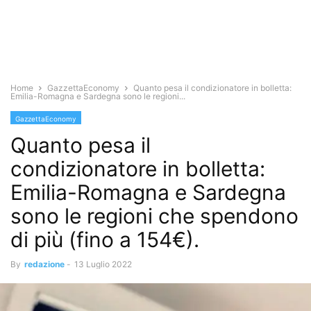
Home
GazzettaEconomy
Quanto pesa il condizionatore in bolletta:
Emilia-Romagna e Sardegna sono le regioni...
GazzettaEconomy
Quanto pesa il
condizionatore in bolletta:
Emilia-Romagna e Sardegna
sono le regioni che spendono
di più (fino a 154€).
By
redazione
-
13 Luglio 2022