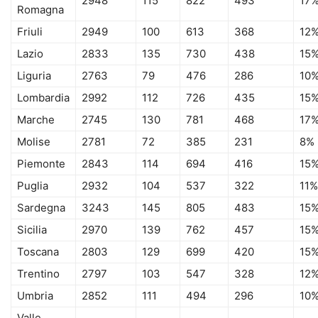
2948
115
822
493
17
Romagna
Friuli
2949
100
613
368
12
Lazio
2833
135
730
438
15
Liguria
2763
79
476
286
10
Lombardia
2992
112
726
435
15
Marche
2745
130
781
468
17
Molise
2781
72
385
231
8%
Piemonte
2843
114
694
416
15
Puglia
2932
104
537
322
11%
Sardegna
3243
145
805
483
15
Sicilia
2970
139
762
457
15
Toscana
2803
129
699
420
15
Trentino
2797
103
547
328
12
Umbria
2852
111
494
296
10
Valle