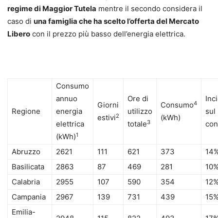
regime di Maggior Tutela
mentre il secondo considera il
caso di
una famiglia che ha scelto l’offerta del Mercato
Libero
con il prezzo più basso dell’energia elettrica.
Consumo
annuo
Ore di
Inc
4
Giorni
Consumo
Regione
energia
utilizzo
sul
2
estivi
(kWh)
3
elettrica
totale
co
1
(kWh)
Abruzzo
2621
111
621
373
14
Basilicata
2863
87
469
281
10
Calabria
2955
107
590
354
12
Campania
2967
139
731
439
15
Emilia-