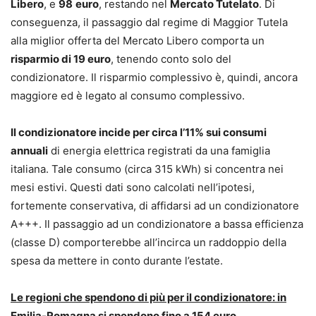
Libero
, e
98
euro
, restando nel
Mercato Tutelato
. Di
conseguenza, il passaggio dal regime di Maggior Tutela
alla miglior offerta del Mercato Libero comporta un
risparmio di 19 euro
, tenendo conto solo del
condizionatore. Il risparmio complessivo è, quindi, ancora
maggiore ed è legato al consumo complessivo.
Il condizionatore incide per circa l’11% sui consumi
annuali
di energia elettrica registrati da una famiglia
italiana. Tale consumo (circa 315 kWh) si concentra nei
mesi estivi. Questi dati sono calcolati nell’ipotesi,
fortemente conservativa, di affidarsi ad un condizionatore
A+++. Il passaggio ad un condizionatore a bassa efficienza
(classe D) comporterebbe all’incirca un raddoppio della
spesa da mettere in conto durante l’estate.
Le regioni che spendono di più per il condizionatore: in
Emilia-Romagna si spendono fino a 154 euro