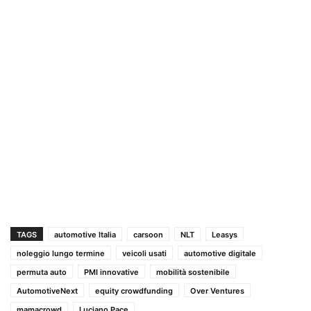
TAGS
automotive Italia
carsoon
NLT
Leasys
noleggio lungo termine
veicoli usati
automotive digitale
permuta auto
PMI innovative
mobilità sostenibile
AutomotiveNext
equity crowdfunding
Over Ventures
mamacrowd
Luciano Pace