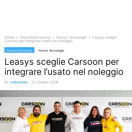
Home
GazzettaEconomy
Nuove Tecnologie
Leasys sceglie
Carsoon per integrare l’usato nel noleggio
GazzettaEconomy
Nuove Tecnologie
Leasys sceglie Carsoon per
integrare l’usato nel noleggio
By
redazione
-
23 Giugno 2026