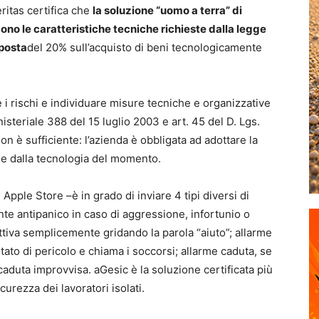
ritas certifica che
la soluzione “uomo a terra” di
no le caratteristiche tecniche richieste dalla legge
mposta
del 20% sull’acquisto di beni tecnologicamente
are i rischi e individuare misure tecniche e organizzative
nisteriale 388 del 15 luglio 2003 e art. 45 del D. Lgs.
on è sufficiente: l’azienda è obbligata ad adottare la
e dalla tecnologia del momento.
pple Store –è in grado di inviare 4 tipi diversi di
te antipanico in caso di aggressione, infortunio o
ttiva semplicemente gridando la parola “aiuto”; allarme
tato di pericolo e chiama i soccorsi; allarme caduta, se
caduta improvvisa. aGesic è la soluzione certificata più
curezza dei lavoratori isolati.