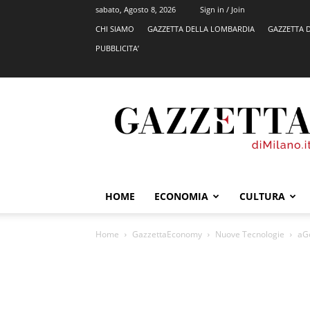
sabato, Agosto 8, 2026
Sign in / Join
CHI SIAMO
GAZZETTA DELLA LOMBARDIA
GAZZETTA 
PUBBLICITA’
GazzettadiMilano.it
HOME
ECONOMIA
CULTURA
Home
GazzettaEconomy
Nuove Tecnologie
aGe