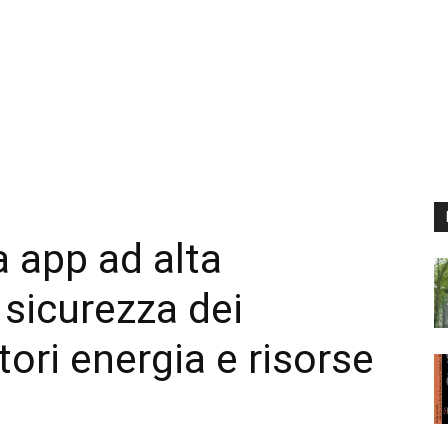
a app ad alta
 sicurezza dei
tori energia e risorse