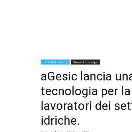
GazzettaEconomy
Nuove Tecnologie
aGesic lancia un
tecnologia per la
lavoratori dei set
idriche.