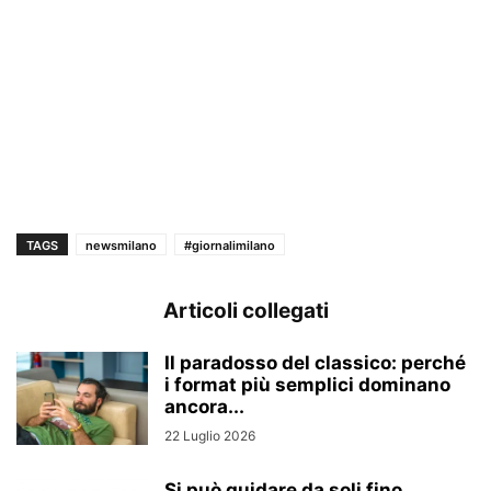
TAGS
newsmilano
#giornalimilano
Articoli collegati
Il paradosso del classico: perché
i format più semplici dominano
ancora...
22 Luglio 2026
Si può guidare da soli fino