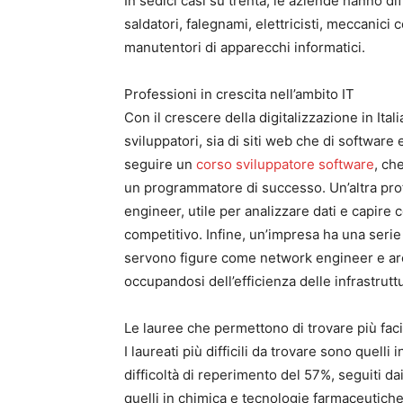
In sedici casi su trenta, le aziende hanno di
saldatori, falegnami, elettricisti, meccanici c
manutentori di apparecchi informatici.
Professioni in crescita nell’ambito IT
Con il crescere della digitalizzazione in Ital
sviluppatori, sia di siti web che di software
seguire un
corso sviluppatore software
, ch
un programmatore di successo. Un’altra prof
engineer, utile per analizzare dati e capire
competitivo. Infine, un’impresa ha una serie 
servono figure come network engineer e arc
occupandosi dell’efficienza delle infrastrutt
Le lauree che permettono di trovare più fac
I laureati più difficili da trovare sono quell
difficoltà di reperimento del 57%, seguiti dai
quelli in chimica e tecnologie farmaceutich