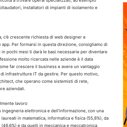
fficoltà a trovare operai specializzati, ad esempio
ollaudatori, installatori di impianti di isolamento e
ia, c’è crescente richiesta di web designer e
 e app. Per formarsi in questa direzione, consigliamo di
e in pochi mesi ti darà le basi necessarie per diventare
essione molto ricercata nelle aziende è il data
 come far crescere il business e avere un vantaggio
di infrastrutture IT da gestire. Per questo motivo,
hitect, che operano come sistemisti di rete,
ure aziendali.
ilmente lavoro
i in ingegneria elettronica e dell’informazione, con una
 laureati in matematica, informatica e fisica (55,8%), da
e (46,6%) e da quelli in meccanica e meccatronica