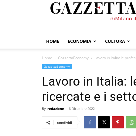
GazzettadiMilano.it
HOME
ECONOMIA
CULTURA
Home
GazzettaEconomy
Lavoro in Italia: le profes
GazzettaEconomy
Lavoro in Italia: 
ricercate e i sett
By
redazione
-
8 Dicembre 2022
condividi