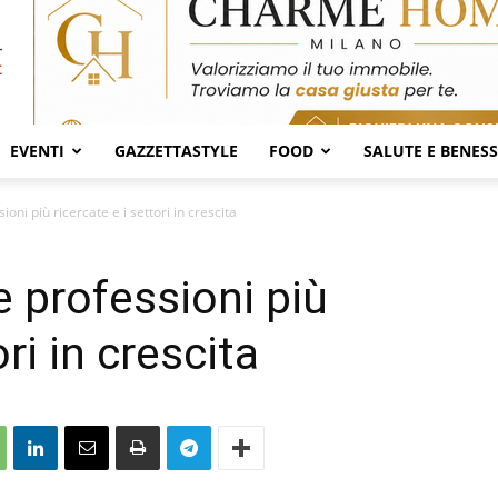
EVENTI
GAZZETTASTYLE
FOOD
SALUTE E BENES
sioni più ricercate e i settori in crescita
le professioni più
ori in crescita