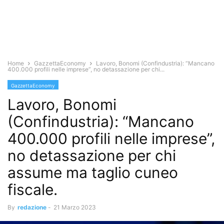
Home
GazzettaEconomy
Lavoro, Bonomi (Confindustria): “Mancano
400.000 profili nelle imprese”, no detassazione per chi...
GazzettaEconomy
Lavoro, Bonomi
(Confindustria): “Mancano
400.000 profili nelle imprese”,
no detassazione per chi
assume ma taglio cuneo
fiscale.
By
redazione
-
21 Marzo 2023