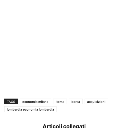
TAGS
economia milano
itema
borsa
acquisizioni
lombardia economia lombardia
Articoli collegati