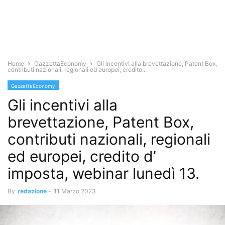
Home
GazzettaEconomy
Gli incentivi alla brevettazione, Patent Box,
contributi nazionali, regionali ed europei, credito...
GazzettaEconomy
Gli incentivi alla
brevettazione, Patent Box,
contributi nazionali, regionali
ed europei, credito d’
imposta, webinar lunedì 13.
By
redazione
-
11 Marzo 2023