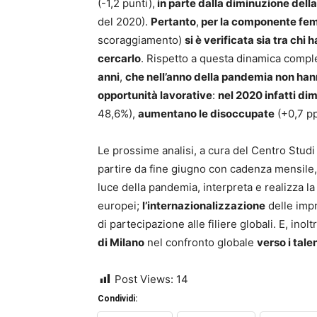
(-1,2 punti),
in parte dalla diminuzione del
del 2020).
Pertanto
,
per la componente femm
scoraggiamento)
si è verificata sia tra chi 
cercarlo
. Rispetto a questa dinamica compl
anni
,
che nell’anno della pandemia non han
opportunità lavorative
:
nel 2020 infatti di
48,6%),
aumentano le disoccupate
(+0,7 p
Le prossime analisi, a cura del Centro Stud
partire da fine giugno con cadenza mensile,
luce della pandemia, interpreta e realizza 
europei;
l’internazionalizzazione
delle impr
di partecipazione alle filiere globali. E, inol
di Milano
nel confronto globale
verso i talen
Post Views:
14
Condividi: