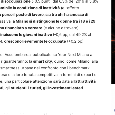
la disoccupazione
(-0,5 punti, dal 6,3% del 2019 al 5,8%
inile la condizione di inattività
(e l’effetto
ha perso il posto di lavoro
,
sia tra chi ha smesso di
essiva,
a Milano si distinguono le donne tra i 18 e i 29
no rinunciato a cercare
(e alcune a trovare)
minuiscono le giovani inattive
(-0,6 pp, dal 49,2% al
p),
crescono lievemente le occupate
(+0,2 pp).
i di Assolombarda, pubblicate su Your Next Milano a
 riguarderanno: la
smart city
, quindi come Milano, alla
la smartness urbana nel confronto con i benchmark
ese e la loro tenuta competitiva in termini di export e
tre, una particolare attenzione sarà data al
l’attrattività
ti
, gli
studenti
,
i turisti
,
gli investimenti esteri
.