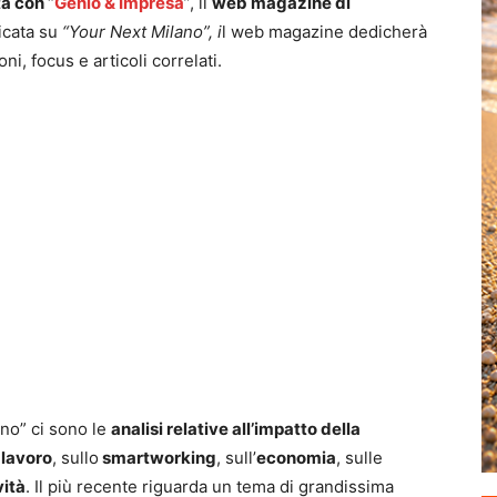
ta con
“
Genio & Impresa
”, il
web magazine di
licata su
“Your Next Milano”, i
l web magazine dedicherà
ni, focus e articoli correlati.
ano” ci sono le
analisi relative all’impatto della
 lavoro
, sullo
smartworking
, sull’
economia
, sulle
vità
. Il più recente riguarda un tema di grandissima