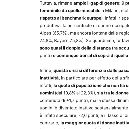
Tuttavia, rimane
ampio il gap di genere
:
9 p
femminile da quello maschile
a Milano, mol
rispetto ai benchmark europei
. Infatti, ri
produttiva, la percentuale di donne occupat
Alpes (65,7%), ma ancora lontana dalle reg
74,8%, Bayern 75,8%). Se guardiamo, tuttavi
sono quasi il doppio della distanza tra oc
punti)
e comunque ben al di sopra di quello
Infine,
questa crisi si differenzia dalle pas
inattività
, in particolare per effetto della s
infatti,
la quota di popolazione che non ha u
uomini
(dal 19,8% al 22,3%),
sia tra le donne
contenuta di +1,7 punti), ma la stessa din
uomini è diventato inattivo sostanzialmente 
è infatti speculare, -2,6 punti, e il tasso d
contrario,
la maggior quota di donne inattiv