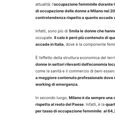
attualità: l’
occupazione femminile durante l
di occupazione delle donne a Milano nel 20
controtendenza rispetto a quanto accade a 
Infatti, sono più di
5mila le
donne che hanno 
occupate.
Il calo è
però più contenuto di que
accade in Italia
, dove è la componente femm
È l’effetto della struttura economica del terr
donne in settori rilevanti dell’economia lo
come la sanità e il commercio di beni essen
a maggiore contenuto professionale dove è 
working di emergenza
.
In secondo luogo,
Milano è da sempre una ci
rispetto al resto del Paese
. Infatti, è la
quart
per tasso di occupazione femminile
:
al 64