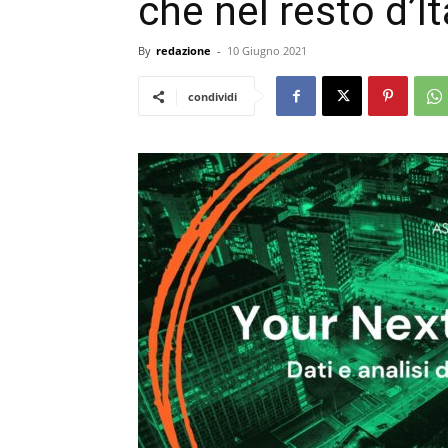
che nel resto d’It
By
redazione
-
10 Giugno 2021
condividi