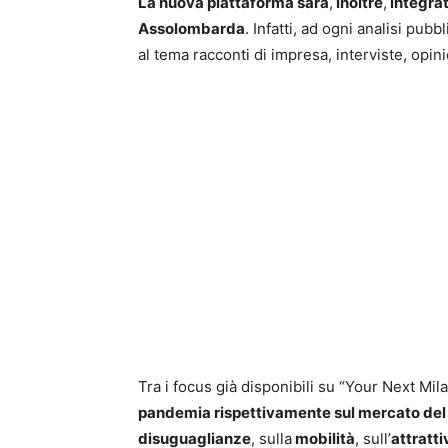
La nuova piattaforma sarà
,
inoltre
,
integra
Assolombarda
. Infatti, ad ogni analisi pubb
al tema racconti di impresa, interviste, opinio
Tra i focus già disponibili su “Your Next Mil
pandemia rispettivamente sul mercato del
disuguaglianze
, sulla
mobilità
, sull’
attratti