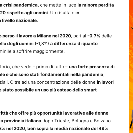
a crisi pandemica
, che mette in luce
la minore perdita
20 rispetto agli uomini
. Un risultato
in
livello nazionale
.
perso il lavoro a Milano nel 2020
, pari al
-0,7%
delle
llo degli uomini
(-1,8%)
a differenza di quanto
inile a soffrire maggiormente.
itorio, che vede – prima di tutto –
una forte presenza di
cale e che sono stati fondamentali nella pandemia
,
ziali. Oltre ad una concentrazione delle donne
in lavori
stato possibile un uso più esteso dello smart
ttà che offre più opportunità lavorative alle donne
a provincia italiana
dopo Trieste, Bologna e Bolzano
,2% nel 2020
,
ben sopra la media nazionale del 49%
.