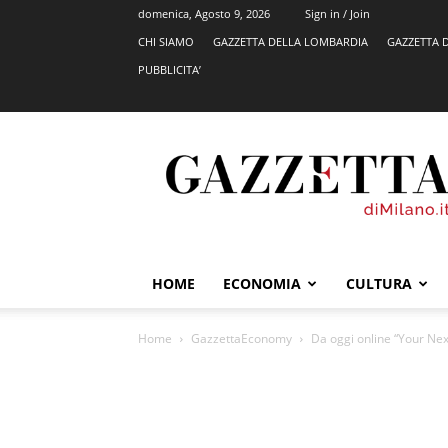
domenica, Agosto 9, 2026
Sign in / Join
CHI SIAMO
GAZZETTA DELLA LOMBARDIA
GAZZETTA 
PUBBLICITA’
GazzettadiMilano.it
HOME
ECONOMIA
CULTURA
Home
GazzettaEconomy
Da oggi online “Your Ne