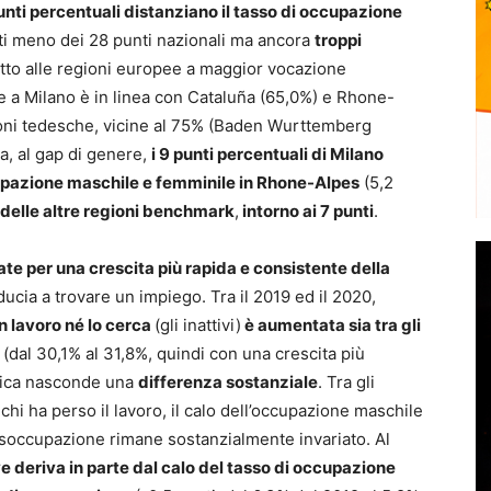
unti percentuali distanziano il tasso di occupazione
ti meno dei 28 punti nazionali ma ancora
troppi
spetto alle regioni europee a maggior vocazione
e a Milano è in linea con Cataluña (65,0%) e Rhone-
ioni tedesche, vicine al 75% (Baden Wurttemberg
a, al gap di genere,
i 9 punti percentuali di Milano
cupazione maschile e femminile in Rhone-Alpes
(5,2
 delle altre regioni benchmark
,
intorno ai 7 punti
.
sate per una crescita più rapida e consistente della
fiducia a trovare un impiego. Tra il 2019 ed il 2020,
n lavoro né lo cerca
(gli inattivi)
è aumentata sia tra gli
(dal 30,1% al 31,8%, quindi con una crescita più
amica nasconde una
differenza sostanziale
. Tra gli
chi ha perso il lavoro, il calo dell’occupazione maschile
i disoccupazione rimane sostanzialmente invariato. Al
e deriva in parte dal calo del tasso di occupazione