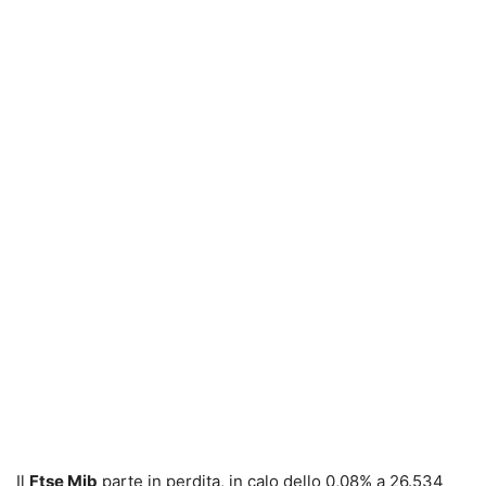
Il
Ftse Mib
parte in perdita, in calo dello 0,08% a 26.534