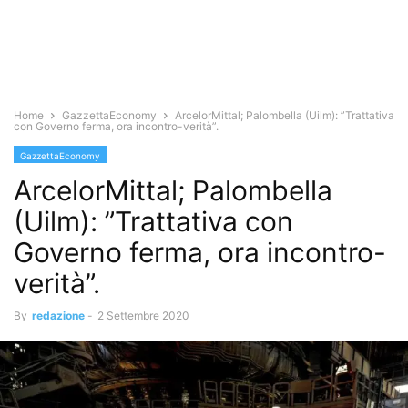
Home
GazzettaEconomy
ArcelorMittal; Palombella (Uilm): ”Trattativa
con Governo ferma, ora incontro-verità”.
GazzettaEconomy
ArcelorMittal; Palombella
(Uilm): ”Trattativa con
Governo ferma, ora incontro-
verità”.
By
redazione
-
2 Settembre 2020