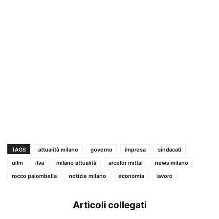
TAGS
attualità milano
governo
impresa
sindacati
uilm
ilva
milano attualità
arcelor mittal
news milano
rocco palombella
notizie milano
economia
lavoro
Articoli collegati