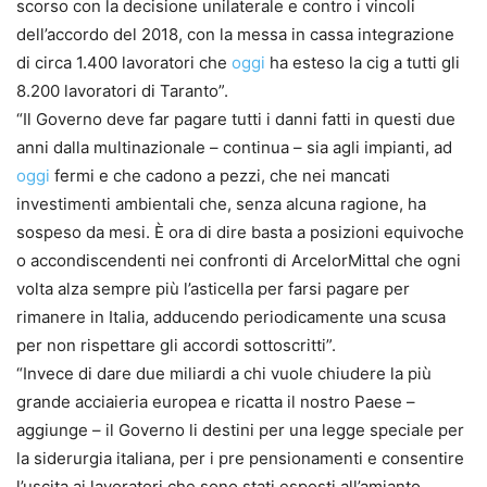
scorso con la decisione unilaterale e contro i vincoli
dell’accordo del 2018, con la messa in cassa integrazione
di circa 1.400 lavoratori che
oggi
ha esteso la cig a tutti gli
8.200 lavoratori di Taranto”.
“Il Governo deve far pagare tutti i danni fatti in questi due
anni dalla multinazionale – continua – sia agli impianti, ad
oggi
fermi e che cadono a pezzi, che nei mancati
investimenti ambientali che, senza alcuna ragione, ha
sospeso da mesi. È ora di dire basta a posizioni equivoche
o accondiscendenti nei confronti di ArcelorMittal che ogni
volta alza sempre più l’asticella per farsi pagare per
rimanere in Italia, adducendo periodicamente una scusa
per non rispettare gli accordi sottoscritti”.
“Invece di dare due miliardi a chi vuole chiudere la più
grande acciaieria europea e ricatta il nostro Paese –
aggiunge – il Governo li destini per una legge speciale per
la siderurgia italiana, per i pre pensionamenti e consentire
l’uscita ai lavoratori che sono stati esposti all’amianto