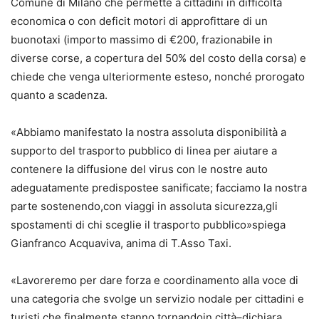
Comune di Milano che p
ermette a cittadini in
difficoltà
economica o con deficit motori di approfittare di
un
b
u
on
o
taxi
(i
mporto massimo d
i
€200,
frazionabile in
diverse corse
,
a copertura del
50% del costo della corsa
) e
chiede che venga ulteriormente
esteso, nonché
prorogat
o
quanto
a scadenza
.
«
Abbiamo
manifestato la nostra assoluta disponibilità a
su
pporto del trasporto pubblico
di linea
per aiutare
a
contenere la diffusione del virus con le nostre auto
adeguatamente predisposte
e sanificate; facciamo la
nostra
parte
sostenendo
,
con viaggi in assoluta sicurezza
,
gli
spostamenti di chi sceglie il trasporto pubblico
»
spiega
Gianfranco Acquaviva, anima di T.Asso Taxi.
«
Lavoreremo per dare forza e coordinamento alla voce di
una
categoria
che svolge un servizio nodale per
cittadini e
turisti che finalmente stanno tornando
in città
–
dichiara