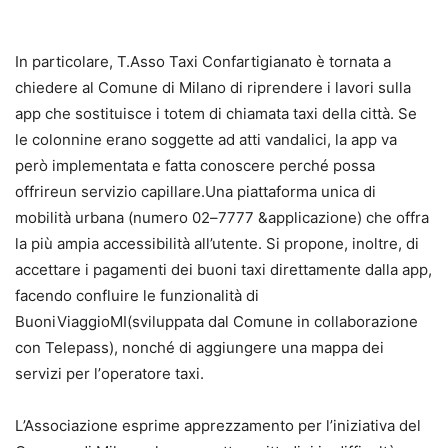
In particolare, T.Asso Taxi Conf
artigianato è tornata a
chiedere al Comune di Milano di riprendere i lavori
sulla
app che sostituisce
i totem
di chiamata taxi della città. Se
le colonnine erano soggette ad atti vandalici,
la app va
però implementata e fatta conoscere perché possa
offrire
un servizio capillare.
Una piattaforma
unica di
mobilità urbana
(
numero
02
–
7777
&
applicazione)
che offra
la più ampia accessibilità all’utente. Si
propone, inoltre,
di
accettare i pagamenti dei buoni taxi
direttamente da
ll
a app
,
facendo confluire le
funzionalità di
BuoniViaggioMI
(
sviluppata dal Comune in collaborazione
con Telepass
), nonché
di aggiungere
una mappa dei
servizi
per l’
operatore taxi
.
L
’Associazione esprime apprezzamento per l’iniziativa del