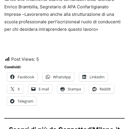
Enrico Brambilla, Segretario
di APA
Confartigianato
Imprese
–
Lavoreremo anche alla strutturazione di una
scuola
professionale per
l’iscrizione
al
ruolo di conducenti
per
chi desidera i
ntraprendere questo lavoro
»
Post Views:
5
Condividi:
Facebook
WhatsApp
LinkedIn
X
E-mail
Stampa
Reddit
Telegram