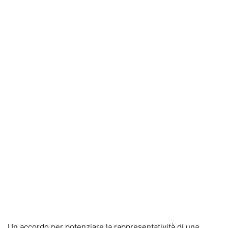
Un accordo per potenziare la rappresentatività di una