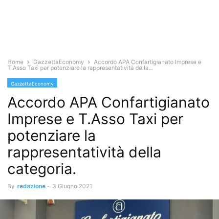
Home
GazzettaEconomy
Accordo APA Confartigianato Imprese e
T.Asso Taxi per potenziare la rappresentatività della...
GazzettaEconomy
Accordo APA Confartigianato
Imprese e T.Asso Taxi per
potenziare la
rappresentatività della
categoria.
By
redazione
-
3 Giugno 2021