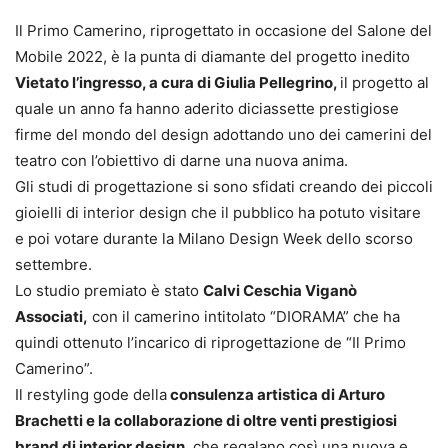
Il Primo Camerino, riprogettato in occasione del Salone del
Mobile 2022, è la punta di diamante del progetto inedito
Vietato l’ingresso, a cura di Giulia Pellegrino,
il progetto
al
quale un anno fa hanno aderito diciassette prestigiose
firme del mondo del design adottando uno dei camerini del
teatro con l’obiettivo di darne una nuova anima.
Gli studi di progettazione si sono sfidati creando dei piccoli
gioielli di interior design che il pubblico ha potuto visitare
e poi votare durante la Milano Design Week dello scorso
settembre.
L
o studio premiato è stato
Calvi Ceschia Viganò
Associati,
con il camerino intitolato “DIORAMA” che ha
quindi ottenuto l’incarico di riprogettazione de “Il Primo
Camerino”.
I
l restyling gode della
consulenza artistica di Arturo
Brachetti e la collaborazione di oltre venti prestigiosi
brand di interior design
, che regalano così una nuova e