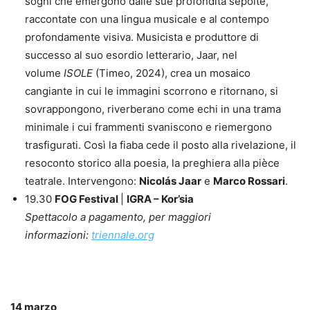
sogni che emergono dalle sue profondità sepolte,
raccontate con una lingua musicale e al contempo
profondamente visiva. Musicista e produttore di
successo al suo esordio letterario, Jaar, nel
volume
ISOLE
(Timeo, 2024), crea un mosaico
cangiante in cui le immagini scorrono e ritornano, si
sovrappongono, riverberano come echi in una trama
minimale i cui frammenti svaniscono e riemergono
trasfigurati. Così la fiaba cede il posto alla rivelazione, il
resoconto storico alla poesia, la preghiera alla pièce
teatrale. Intervengono:
Nicolás Jaar
e
Marco Rossari
.
19.30
FOG Festival
|
IGRA – Kor’sia
Spettacolo a pagamento, per maggiori
informazioni:
triennale.org
14 marzo