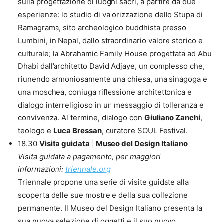
sulla progettazione di luoghi sacri, a partire da due
esperienze: lo studio di valorizzazione dello Stupa di
Ramagrama, sito archeologico buddhista presso
Lumbini, in Nepal, dallo straordinario valore storico e
culturale; la Abrahamic Family House progettata ad Abu
Dhabi dall’architetto David Adjaye, un complesso che,
riunendo armoniosamente una chiesa, una sinagoga e
una moschea, coniuga riflessione architettonica e
dialogo interreligioso in un messaggio di tolleranza e
convivenza. Al termine, dialogo con
Giuliano Zanchi
,
teologo e
Luca Bressan
, curatore SOUL Festival.
18.30
Visita guidata
|
Museo del Design Italiano
Visita guidata a pagamento, per maggiori
informazioni:
triennale.org
Triennale propone una serie di visite guidate alla
scoperta delle sue mostre e della sua collezione
permanente. Il Museo del Design Italiano presenta la
sua nuova selezione di oggetti e il suo nuovo