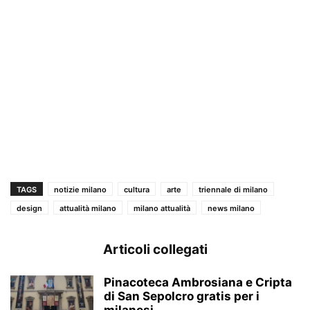
TAGS
notizie milano
cultura
arte
triennale di milano
design
attualità milano
milano attualità
news milano
Articoli collegati
Pinacoteca Ambrosiana e Cripta
di San Sepolcro gratis per i
milanesi