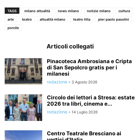
TAGS
milano attualità
news milano
notizie milano
cultura
arte
teatro
attualità milano
teatro litta
pier paolo pasolini
porcile
Articoli collegati
Pinacoteca Ambrosiana e Cripta
di San Sepolcro gratis per i
milanesi
redazione
-
3 Agosto 2026
Circolo dei lettori a Stresa: estate
2026 tra libri, cinema e...
redazione
-
14 Luglio 2026
Centro Teatrale Bresciano ai
vertici d’Italia