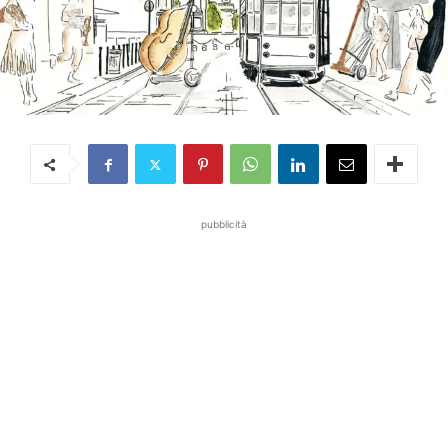
pubblicità