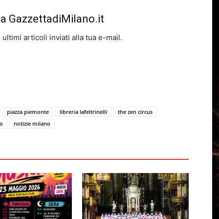
da GazzettadiMilano.it
ltimi articoli inviati alla tua e-mail.
piazza piemonte
libreria lafeltrinelli
the zen circus
o
notizie milano