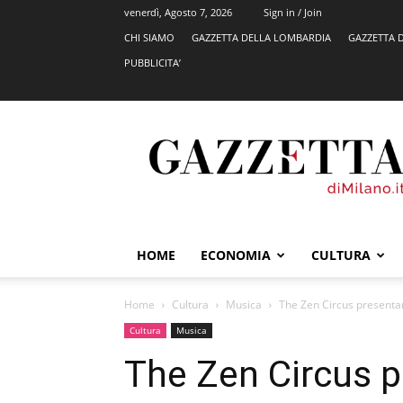
venerdì, Agosto 7, 2026
Sign in / Join
CHI SIAMO
GAZZETTA DELLA LOMBARDIA
GAZZETTA 
PUBBLICITA’
GazzettadiMilano.it
HOME
ECONOMIA
CULTURA
Home
Cultura
Musica
The Zen Circus presentano
Cultura
Musica
The Zen Circus p