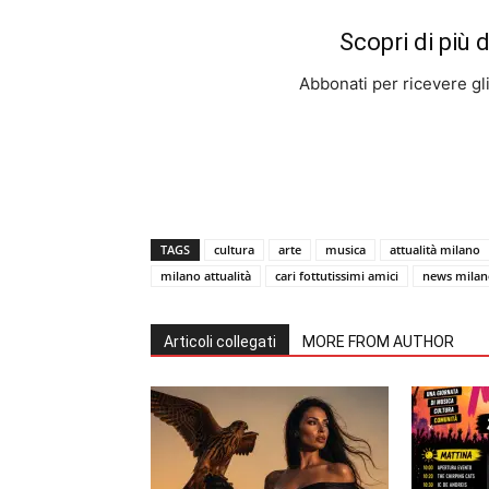
Scopri di più 
Abbonati per ricevere gli u
TAGS
cultura
arte
musica
attualità milano
milano attualità
cari fottutissimi amici
news milan
Articoli collegati
MORE FROM AUTHOR