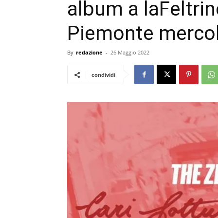
album a laFeltrine
Piemonte mercol
By
redazione
-
26 Maggio 2022
condividi