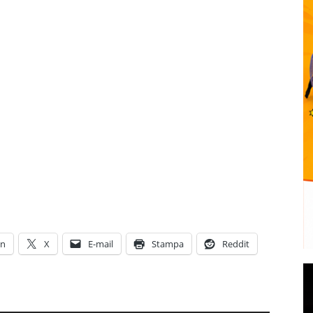
In
X
E-mail
Stampa
Reddit