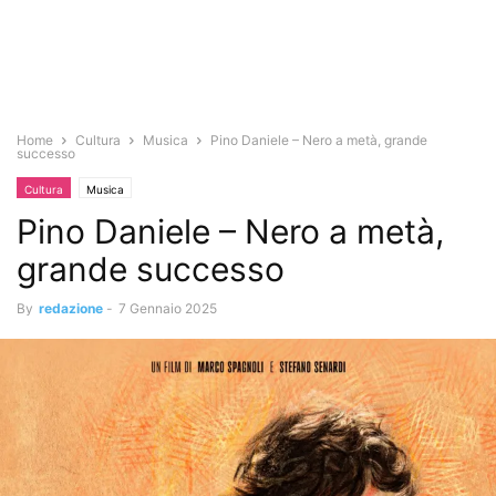
Home
Cultura
Musica
Pino Daniele – Nero a metà, grande
successo
Cultura
Musica
Pino Daniele – Nero a metà,
grande successo
By
redazione
-
7 Gennaio 2025