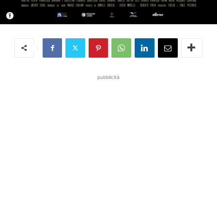
pubblicità