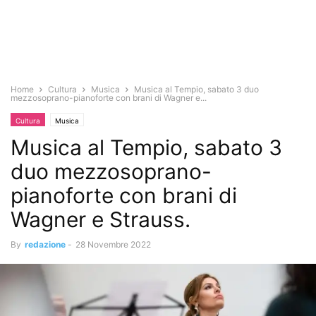
Home
Cultura
Musica
Musica al Tempio, sabato 3 duo
mezzosoprano-pianoforte con brani di Wagner e...
Cultura
Musica
Musica al Tempio, sabato 3
duo mezzosoprano-
pianoforte con brani di
Wagner e Strauss.
By
redazione
-
28 Novembre 2022