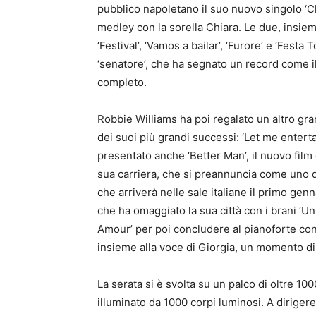
pubblico napoletano il suo nuovo singolo ‘C
medley con la sorella Chiara. Le due, insiem
‘Festival’, ‘Vamos a bailar’, ‘Furore’ e ‘Festa T
‘senatore’, che ha segnato un record come il 
completo.
Robbie Williams ha poi regalato un altro g
dei suoi più grandi successi: ‘Let me entertai
presentato anche ‘Better Man’, il nuovo film d
sua carriera, che si preannuncia come uno de
che arriverà nelle sale italiane il primo gen
che ha omaggiato la sua città con i brani ‘U
Amour’ per poi concludere al pianoforte con 
insieme alla voce di Giorgia, un momento di
La serata si è svolta su un palco di oltre 10
illuminato da 1000 corpi luminosi. A diriger