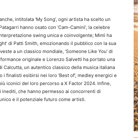
anche, intitolata ‘My Song’, ogni artista ha scelto un
 Patagarri hanno osato con ‘Cam-Caminì’, la celebre
nterpretazione swing unica e coinvolgente; Mimì ha
ht’ di Patti Smith, emozionando il pubblico con la sua
veste a un classico mondiale, ‘Someone Like You’ di
formance originale e Lorenzo Salvetti ha portato una
i Calcutta, un autentico classico della musica italiana
finalisti esibirsi nei loro ‘Best of’, medley energici e
ù iconici del loro percorso a X Factor 2024. Infine,
gli inediti, che hanno permesso ai concorrenti di
 unico e il potenziale futuro come artisti.