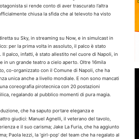
otagonista si rende conto di aver trascurato l’altra
ficialmente chiusa la sfida che al televoto ha visto
iretta su Sky, in streaming su Now, e in simulcast in
ico:
per la prima volta in assoluto, il palco è stato
. Il palco, infatti, è stato allestito nel cuore di Napoli, in
ne in un grande teatro a cielo aperto. Oltre 16mila
to, co-organizzato con il Comune di Napoli, che ha
nza unica anche a livello mondiale. E non sono mancati
usa una coreografia pirotecnica con 20 postazioni
asilica, regalando al pubblico momenti di pura magia.
onduzione, che ha saputo portare eleganza e
uattro giudici:
Manuel Agnelli
, il veterano del tavolo,
rienza e il suo carisma;
Jake La Furia
, che ha aggiunto
mma;
Paola Iezzi
, la ‘girl-pop’ del team che ha regalato al