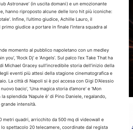
lub Astronave’ (in uscita domani) e un emozionante
e, hanno riproposto alcune delle loro hit più iconiche:
otale’. Infine, l’ultimo giudice,
Achille Lauro
, il
primo giudice a portare in finale l’intera squadra al
rande momento al pubblico napoletano con un medley
n you’, ‘Rock Dj’ e ‘Angels’. Sul palco l’ex Take That ha
i Michael Gracey sull’incredibile storia dell’inizio della
gli eventi più attesi della stagione cinematografica e
naio.
La città di Napoli si è poi accesa con Gigi D’Alessio
n nuovo bacio’, ‘Una magica storia d’amore’ e ‘Mon
la splendida ‘Napule è’ di Pino Daniele, regalando,
 grande intensità.
00 metri quadri, arricchito da 500 mq di videowall e
e lo spettacolo 20 telecamere, coordinate dal regista