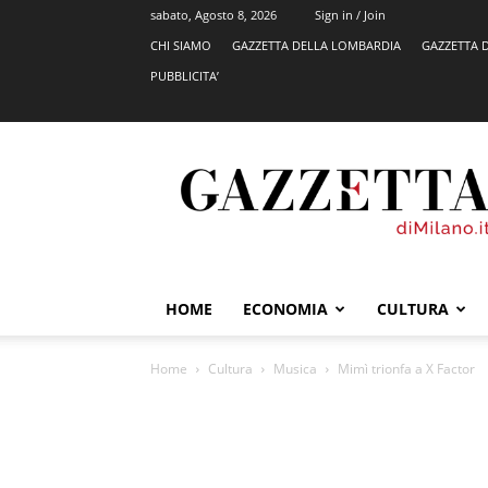
sabato, Agosto 8, 2026
Sign in / Join
CHI SIAMO
GAZZETTA DELLA LOMBARDIA
GAZZETTA 
PUBBLICITA’
GazzettadiMilano.it
HOME
ECONOMIA
CULTURA
Home
Cultura
Musica
Mimì trionfa a X Factor