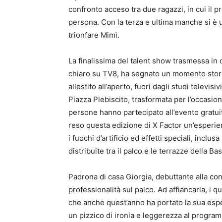
confronto acceso tra due ragazzi, in cui il pr
persona. Con la terza e ultima manche si è uf
trionfare Mimì.
La finalissima del talent show trasmessa in d
chiaro su TV8, ha segnato un momento stor
allestito all’aperto, fuori dagli studi televisivi
Piazza Plebiscito
, trasformata per l’occasio
persone hanno partecipato all’evento gratui
reso questa edizione di X Factor un’esperie
i fuochi d’artificio ed effetti speciali, incl
distribuite tra il palco e le terrazze della B
Padrona di casa
Giorgia, debuttante alla c
professionalità sul palco
. Ad affiancarla, i q
che anche quest’anno ha portato la sua espe
un pizzico di ironia e leggerezza al progra