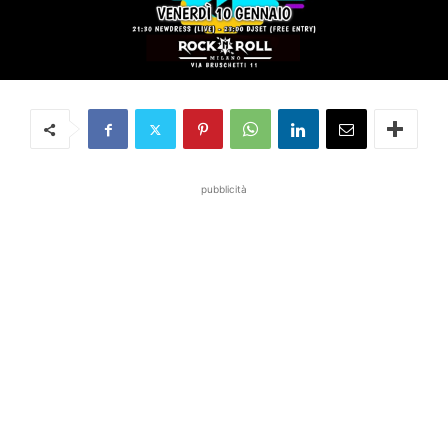
pubblicità