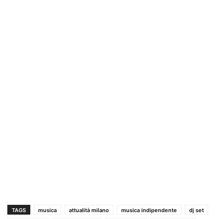
TAGS
musica
attualità milano
musica indipendente
dj set