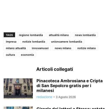
TAGS
regione lombardia
attualità milano
news lombardia
impresa
notizie lombardia
unioncamere lombardia
milano attualità
innovamusei
news milano
notizie milano
cultura
economia
Articoli collegati
Pinacoteca Ambrosiana e Cripta
di San Sepolcro gratis per i
milanesi
redazione
-
3 Agosto 2026
Circolo dei lettori a Stresa: estate